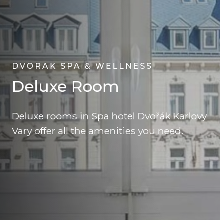
DVORAK SPA & WELLNESS
Deluxe Room
Deluxe rooms in Spa hotel Dvořák Karlovy
Vary offer all the amenities you need.