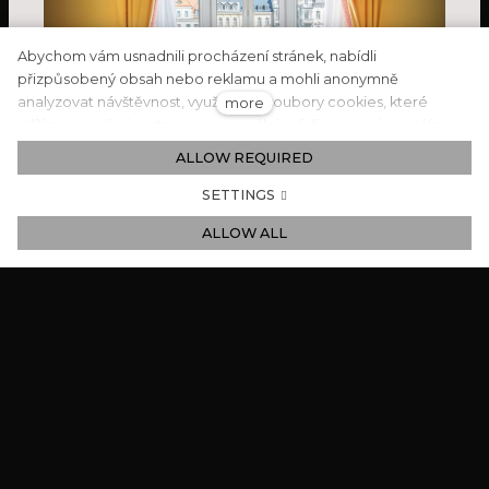
Abychom vám usnadnili procházení stránek, nabídli
přizpůsobený obsah nebo reklamu a mohli anonymně
analyzovat návštěvnost, využíváme soubory cookies, které
more
sdílíme se svými partnery pro sociální média, inzerci a analýzu.
Jejich nastavení upravíte odkazem "Nastavení cookies" a
ALLOW REQUIRED
Room facts
kdykoliv jej můžete změnit v patičce webu. Podrobnější
informace najdete v našich Zásadách ochrany osobních údajů a
SETTINGS
používání souborů cookies. Souhlasíte s používáním cookies?
BED
CAPACITY
ALLOW ALL
Kingsize, Doublebed
2 Adults / 1 Adult & 1
or Twin
child
AREA
VIEW
19 m²
Atrium or
Promenade