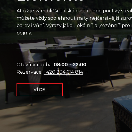
Ať už je vám bližší italská pasta nebo poctivý steak
můžete vždy spolehnout na ty nejčerstvější surov
barev i vůní. Výrazy jako „lokální“ a „sezónní“ pr
pojmy.
Otevírací doba:
08:00 - 22:00
Rezervace:
+420 234 614 814
VÍCE