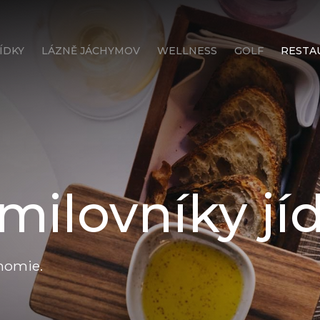
ÍDKY
LÁZNĚ JÁCHYMOV
WELLNESS
GOLF
RESTA
milovníky jíd
nomie.