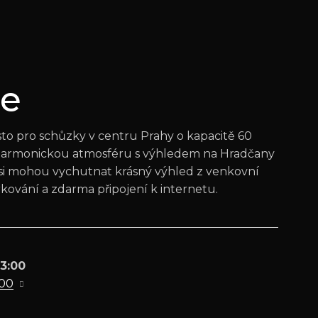
ce
ísto pro schůzky v centru Prahy o kapacitě 60
 harmonickou atmosféru s výhledem na Hradčany
i si mohou vychutnat krásný výhled z venkovní
rkování a zdarma připojení k internetu.
23:00
100