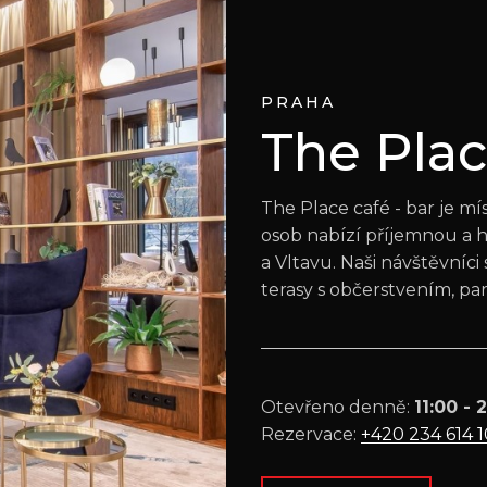
PRAHA
The Pla
The Place café - bar je m
osob nabízí příjemnou a
a Vltavu. Naši návštěvníc
terasy s občerstvením, pa
Otevřeno denně:
11:00 - 
Rezervace:
+420 234 614 