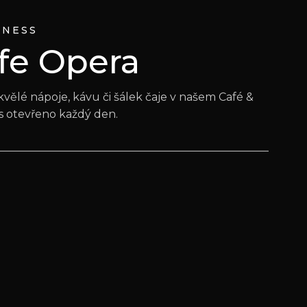
LNESS
fe Opera
kvělé nápoje, kávu či šálek čaje v našem Café &
ás otevřeno každý den.