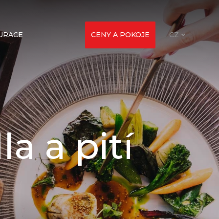
URACE
CENY A POKOJE
CZ
la a pití