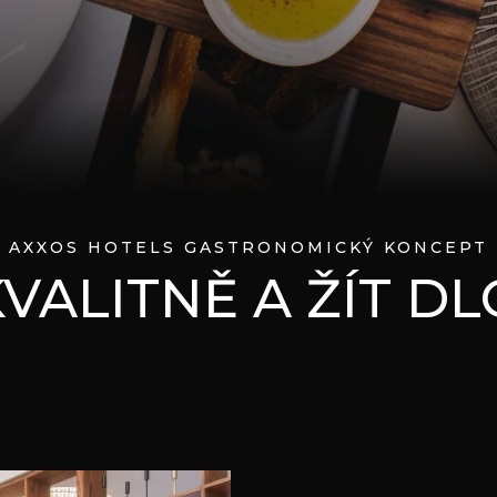
AXXOS HOTELS GASTRONOMICKÝ KONCEPT
KVALITNĚ A ŽÍT 