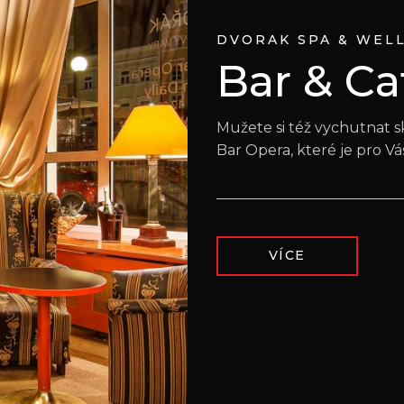
DVORAK SPA & WEL
Bar & Ca
Mužete si též vychutnat s
Bar Opera, které je pro V
VÍCE