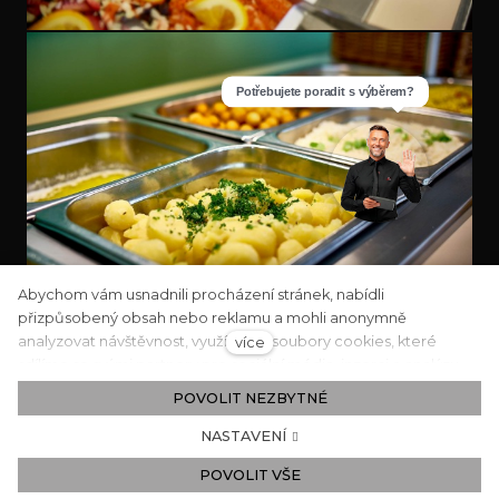
Abychom vám usnadnili procházení stránek, nabídli
přizpůsobený obsah nebo reklamu a mohli anonymně
analyzovat návštěvnost, využíváme soubory cookies, které
více
sdílíme se svými partnery pro sociální média, inzerci a analýzu.
Jejich nastavení upravíte odkazem "Nastavení cookies" a
POVOLIT NEZBYTNÉ
kdykoliv jej můžete změnit v patičce webu. Podrobnější
informace najdete v našich Zásadách ochrany osobních údajů a
NASTAVENÍ
používání souborů cookies. Souhlasíte s používáním cookies?
POVOLIT VŠE