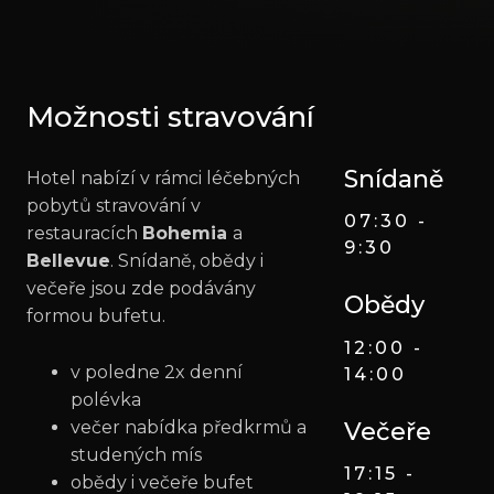
Možnosti stravování
Snídaně
Hotel nabízí v rámci léčebných
pobytů stravování v
07:30 -
restauracích
Bohemia
a
9:30
Bellevue
. Snídaně, obědy i
večeře jsou zde podávány
Obědy
formou bufetu.
12:00 -
v poledne 2x denní
14:00
polévka
večer nabídka předkrmů a
Večeře
studených mís
17:15 -
obědy i večeře bufet