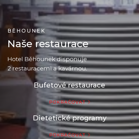
BĚHOUNEK
Naše restaurace
Hotel Běhounek disponuje
2 restauracemi a kavárnou.
Bufetové restaurace
POKRAČOVAT
Dietetické programy
POKRAČOVAT