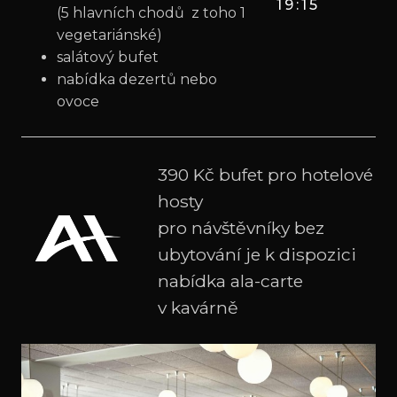
19:15
(5 hlavních chodů z toho 1
vegetariánské)
salátový bufet
nabídka dezertů nebo
ovoce
390 Kč bufet pro hotelové
hosty
pro návštěvníky bez
ubytování je k dispozici
nabídka ala-carte
v kavárně