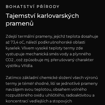
BOHATSTVÍ PŘÍRODY
Tajemství karlovarských
pramenů
Zdejší termální prameny, jejichž teplota dosahuje
až 73,4 oC, náleží podkrušnohorské oblasti
kyselek. Vlivem vysoké teploty termy zde
vystupuje mechanická směs vody a plynného
CO2 , což způsobuje mj. přerušovaný charakter
výstřiku Vřídla.
Zatímco základní chemické složení všech výronů
termy je téměř shodné, liší se jednotlivé prameny
navzájem svou teplotou, obsahem volného
rozpuštěného oxidu uhličitého, radioaktivitou a
koncentrací vedlejších a stopových