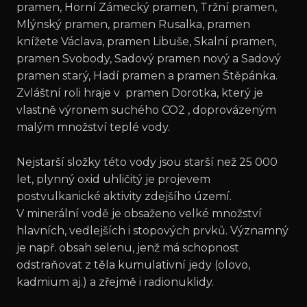
pramen, Horní Zámecký pramen, Tržní pramen,
Mlýnský pramen, pramen Rusalka, pramen
knížete Václava, pramen Libuše, Skalní pramen,
pramen Svobody, Sadový pramen nový a Sadový
pramen starý, Hadí pramen a pramen Štěpánka.
Zvláštní roli hraje v pramen Dorotka, který je
vlastně výronem suchého CO2 , doprovázeným
malým množství teplé vody.
Nejstarší složky této vody jsou starší než 25 000
let, plynný oxid uhličitý je projevem
postvulkanické aktivity zdejšího území.
V minerální vodě je obsaženo velké množství
hlavních, vedlejších i stopových prvků. Významný
je např. obsah selenu, jenž má schopnost
odstraňovat z těla kumulativní jedy (olovo,
kadmium aj.) a zřejmě i radionuklidy.