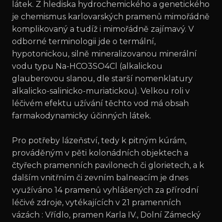
látek. Z hlediska hydrochemického a genetického
je chemismus karlovarských pramenů mimořádně
komplikovaný a tudíž i mimořádně zajímavý. V
odborné terminologii jde o termální,
hypotonickou, silně mineralizovanou minerální
vodu typu Na-HCO3SO4Cl (alkalickou
glauberovou slanou, dle starší nomenklatury
alkalicko-salinicko-muriatickou). Velkou roli v
léčivém efektu užívání těchto vod má obsah
farmakodynamicky účinných látek.
Pro potřeby lázeňství, tedy k pitným kúrám,
prováděným v pěti kolonádních objektech a
čtyřech pramenních pavilonech či glorietech, a k
dalším vnitřním či zevním balneacím je dnes
využíváno 14 pramenů vyhlášených za přírodní
léčivé zdroje, vytékajících v 21 pramenních
vázách : Vřídlo, pramen Karla IV., Dolní Zámecký