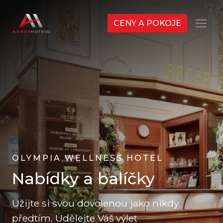
CENY A POKOJE
Menu
OLYMPIA WELLNESS HOTEL
Nabídky a balíčky
Užijte si svou dovolenou jako nikdy
předtím. Udělejte Váš výlet