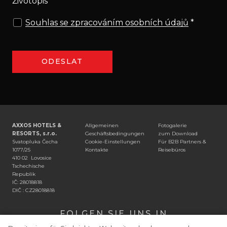
Životopis
Souhlas se zpracováním osobních údajů
*
ODESLAT
AXXOS HOTELS &
Allgemeinen
Fotogalerie
RESORTS, s.r.o.
Geschäftsbedingungen
zum Download
Svatopluka Čecha
Cookie-Einstellungen
Für B2B Partners &
1077/25
Kontakte
Reisebüros
410 02 Lovosice
Tschechische
Republik
IČ: 28018818
DIČ : CZ28018818
FOLGEN SIE UNS IN
SOZIAL NETZWERKEN