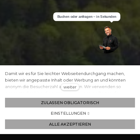
Damit wir es für Sie leichter Webseitendurchgang machen,
bieten wir angepasste Inhalt oder Werbung an und könnten
anonym die Besucherzahl analyzieren. Wir verwenden so
weiter
genannte Cookies, die nutzen wir mit unseren Partner für
Sozialmedien, Werbung und Analyse an. Ihre Einstellung
ZULASSEN OBLIGATORISCH
könnten Sie mit „Cookies Einstellung“ richten und jederzeit
könnten Sie im Webfuß ändern. Ausführliche Informationen
EINSTELLUNGEN
finden Sie in unseren Grundsätzen des Schutzes
ALLE AKZEPTIEREN
personenbezogener Daten und Cookies Benutzung. Stimmen
Sie mit Cookies Benutzung ein?