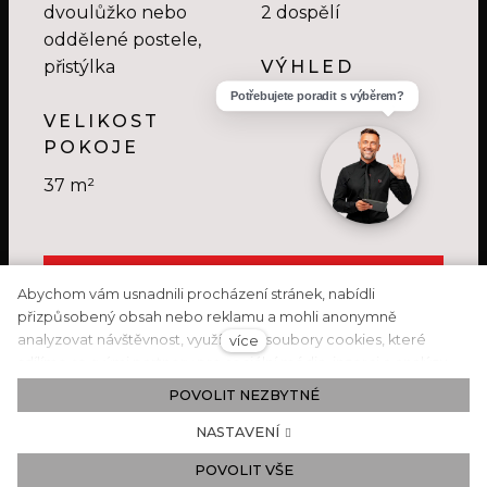
dvoulůžko nebo
2 dospělí
oddělené postele,
přistýlka
VÝHLED
lázeňské údolí
VELIKOST
POKOJE
37 m²
CENY A TERMÍNY
Abychom vám usnadnili procházení stránek, nabídli
přizpůsobený obsah nebo reklamu a mohli anonymně
analyzovat návštěvnost, využíváme soubory cookies, které
více
sdílíme se svými partnery pro sociální média, inzerci a analýzu.
Jejich nastavení upravíte odkazem "Nastavení cookies" a
Další kategorie
POVOLIT NEZBYTNÉ
kdykoliv jej můžete změnit v patičce webu. Podrobnější
informace najdete v našich Zásadách ochrany osobních údajů a
NASTAVENÍ
používání souborů cookies. Souhlasíte s používáním cookies?
POVOLIT VŠE