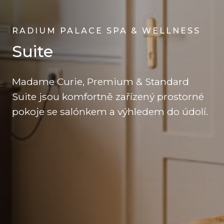
RADIUM PALACE SPA & WELLNESS
Suite
Madame Curie, Premium & Standard
Suite jsou komfortně zařízený prostorné
pokoje se salónkem a výhledem do údolí.